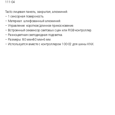
111-04
Tacto лицевая панель, закрытая, алюминий.
– 1 сенсорная поверхность.
– Материал: шлифованный алюминий.
– Управление: короткое/длинное прикосновение.
– Встроенный секвенсор световых сцен или RGB-контроллер.
– Разноцветная светодиодная подсветка.
– Размеры: 80 мм×80 мм×6 мм.
– Используется вместе с контроллером 100-02 для шины KNX.