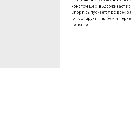
Его точная механика в высше
конструкцию, выдерживает ис
Chopin выпускается во всех в
гармонирует с любым интерье
решение!