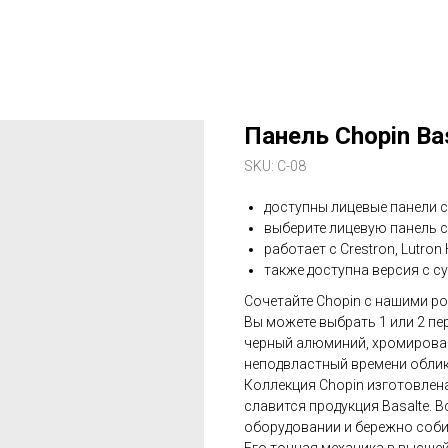
Панель Chopin Ba
SKU:
C-08
доступны лицевые панели с
выберите лицевую панель с
работает с Crestron, Lutro
также доступна версия с с
Сочетайте Chopin с нашими р
Вы можете выбрать 1 или 2 пе
черный алюминий, хромирова
неподвластный времени облик
Коллекция Chopin изготовлен
славится продукция Basalte.
оборудовании и бережно соб