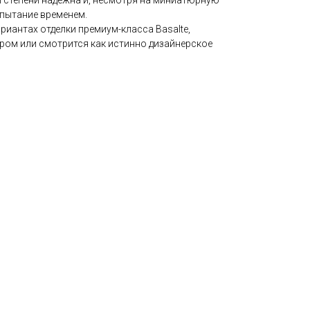
й степени надежна и, несмотря на миниатюрную
пытание временем.
ариантах отделки премиум-класса Basalte,
ром или смотрится как истинно дизайнерское