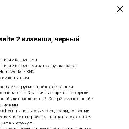
salte 2 клавиши, черный
 1 или 2 клавишами
 1 или 2 клавишами на группу клавиатур
n HomeWorks и KNX
ухим контактом
озетками в двухместной конфигурации.
реключателя в 3 различных вариантах отделки:
нный или позолоченный. Создайте изысканный и
 системы.
а в Бельгии по высоким стандартам, которыми
 Все компоненты производятся на высокоточном
ираются вручную.