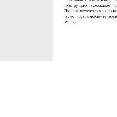
Его точная механика в высше
конструкцию, выдерживает ис
Chopin выпускается во всех в
гармонирует с любым интерье
решение!