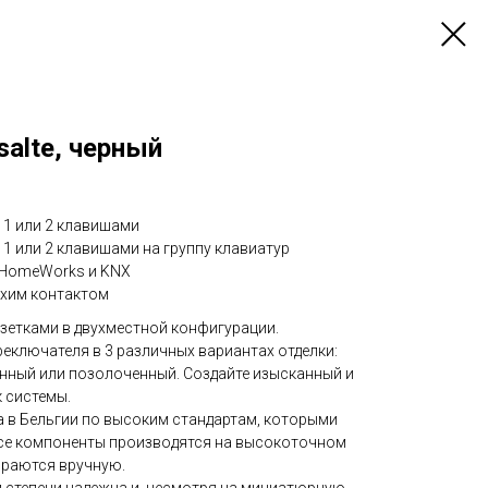
salte, черный
 1 или 2 клавишами
 1 или 2 клавишами на группу клавиатур
n HomeWorks и KNX
ухим контактом
озетками в двухместной конфигурации.
реключателя в 3 различных вариантах отделки:
нный или позолоченный. Создайте изысканный и
 системы.
а в Бельгии по высоким стандартам, которыми
 Все компоненты производятся на высокоточном
ираются вручную.