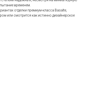
й степени надежна и, несмотря на миниатюрную
пытание временем.
ариантах отделки премиум-класса Basalte,
ром или смотрится как истинно дизайнерское