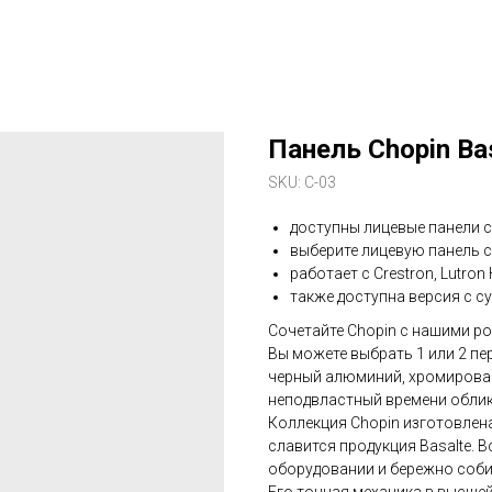
Панель Chopin Ba
SKU:
C-03
доступны лицевые панели с
выберите лицевую панель с
работает с Crestron, Lutro
также доступна версия с с
Сочетайте Chopin с нашими р
Вы можете выбрать 1 или 2 пе
черный алюминий, хромирова
неподвластный времени облик
Коллекция Chopin изготовлен
славится продукция Basalte.
оборудовании и бережно соб