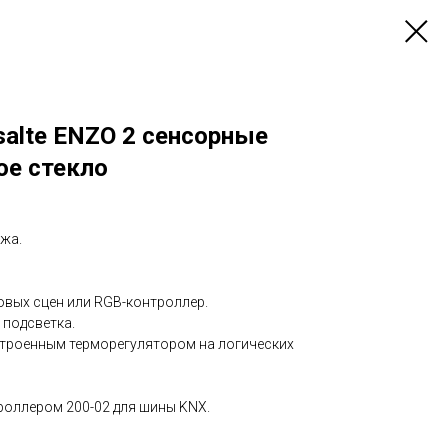
alte ENZO 2 сенсорные
ое стекло
ожа.
овых сцен или RGB-контроллер.
 подсветка.
строенным терморегулятором на логических
роллером 200-02 для шины KNX.