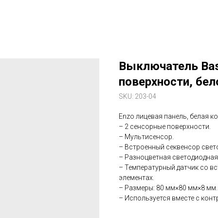
Выключатель Bas
поверхности, бел
SKU:
203-04
Enzo лицевая панель, белая к
– 2 сенсорные поверхности.
– Мультисенсор.
– Встроенный секвенсор свет
– Разноцветная светодиодная
– Температурный датчик со в
элементах.
– Размеры: 80 мм×80 мм×8 мм.
– Используется вместе с конт