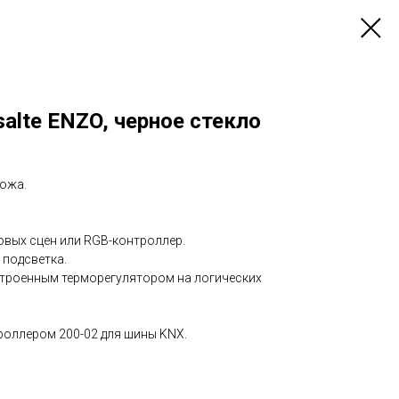
lte ENZO, черное стекло
кожа.
овых сцен или RGB-контроллер.
 подсветка.
строенным терморегулятором на логических
роллером 200-02 для шины KNX.