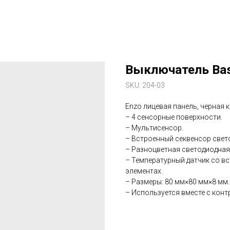
Выключатель Basa
SKU:
204-03
Enzo лицевая панель, черная 
– 4 сенсорные поверхности.
– Мультисенсор.
– Встроенный секвенсор свет
– Разноцветная светодиодная
– Температурный датчик со в
элементах.
– Размеры: 80 мм×80 мм×8 мм.
– Используется вместе с конт