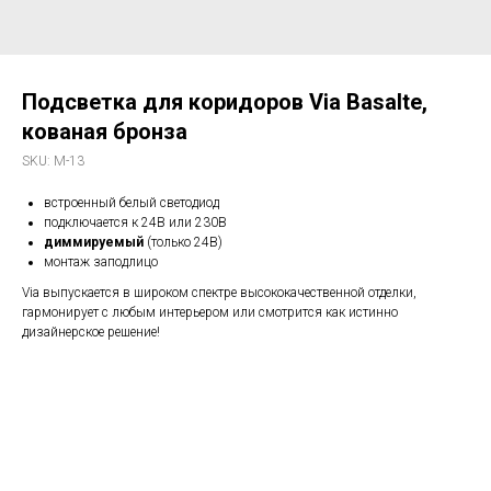
Подсветка для коридоров Via Basalte,
кованая бронза
SKU:
M-13
встроенный белый светодиод
подключается к 24В или 230В
диммируемый
(только 24В)
монтаж заподлицо
Via выпускается в широком спектре высококачественной отделки,
гармонирует с любым интерьером или смотрится как истинно
дизайнерское решение!