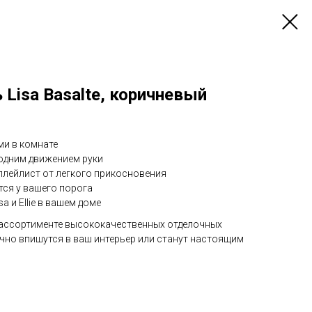
 Lisa Basalte, коричневый
ми в комнате
 одним движением руки
плейлист от легкого прикосновения
тся у вашего порога
sa и Ellie в вашем доме
 ассортименте высококачественных отделочных
чно впишутся в ваш интерьер или станут настоящим