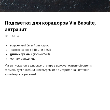
Подсветка для коридоров Via Basalte,
антрацит
SKU:
M-04
встроенный белый светодиод
подключается к 24В или 230В
диммируемый
(только 24В)
монтаж заподлицо
Via выпускается в широком спектре высококачественной отделки,
гармонирует с любым интерьером или смотрится как истинно
дизайнерское решение!