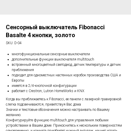
Сенсорный выключатель Fibonacci
Basalte 4 кнопки, золото
SKU:
D-04
многофункциональные сенсорные выключатели
дополнительные функции выключателя multitouch
встроенный многоцветный светодиод, датчик температуры и датчик
приближения
подходит для одноместных настенных коробок производства США и
Европы
имеется в 2/4-кнопочной конфигурации
работает с Crestron, Lutron HomeWorks и KNX
Когда вы приближаетесь к Fibonacci, ее панели с лазерной гравировкой
слегка подсвечиваются, приветствуя Вас дома
Значки и текстовые обозначения можно настраивать по Вашему
желанию.
Конфигурируйте функцию multitouch для управления любыми
устройствами в Вашем доме. Прикоснитесь к нескольким поверхностям
одновременно, и комната приобретет нужный антураж, начнет играть