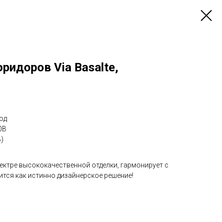
ридоров Via Basalte,
од
0В
)
ектре высококачественной отделки, гармонирует с
тся как истинно дизайнерское решение!