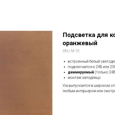
Подсветка для ко
оранжевый
SKU:
M-10
встроенный белый светоди
подключается к 24В или 23
диммируемый
(только 24В
монтаж заподлицо
Via выпускается в широком сп
любым интерьером или смотри