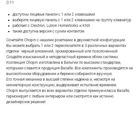
C-11
доступны лицевые панели с 1 или 2 клавишами
выберите лицевую панель с 1 или 2 клавишами на группу клавиатур
работает с Crestron, Lutron HomeWorks и KNX
также доступна версия с сухим контактом
Сочетайте Chopin с нашими розетками в двухместной конфигурации.
Вы можете выбрать 1 или 2 переключателя в 3 различных вариантах
отделки: черный алюминий, хромированный или позолоченный.
Создайте изысканный и неподвластный времени облик системы.
Коллекция Chopin изготовлена в Бельгии по высоким стандартам,
которыми славится продукция Basalte. Все компоненты производятся на
высокоточном оборудовании и бережно собираются вручную.
Его точная механика в высшей степени надежна и, несмотря на
миниатюрную конструкцию, выдерживает испытание временем.
Chopin выпускается во всех вариантах отделки премиум-класса Basalte,
гармонирует с любым интерьером или смотрится как истинно
дизайнерское решение!