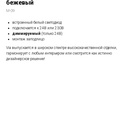
бежевый
M-09
встроенный белый светодиод
подключается к 24В или 230В
диммируемый
(только 24В)
монтаж заподлицо
Via выпускается в широком спектре высококачественной отделки,
гармонирует с любым интерьером или смотрится как истинно
дизайнерское решение!