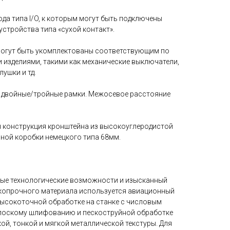
ода типа I/O, к которым могут быть подключены
устройства типа «сухой контакт».
могут быть укомплектованы соответствующим по
изделиями, такими как механические выключатели,
ушки и тд.
в двойные/тройные рамки. Межосевое расстояние
я конструкция кронштейна из высокоуглеродистой
чной коробки немецкого типа 68мм.
ные технологические возможности и изысканный
окопрочного материала используется авиационный
ысокоточной обработке на станке с числовым
лоскому шлифованию и пескоструйной обработке
ой, тонкой и мягкой металлической текстуры. Для