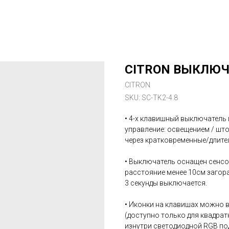
CITRON ВЫКЛЮЧА
CITRON
SKU:
SC-TK2-4.8
• 4-х клавишный выключатель
управление: освещением / што
через кратковременные/длите
• Выключатель оснащен сенсо
расстояние менее 10см загор
3 секунды выключается.
• Иконки на клавишах можно в
(доступно только для квадрат
изнутри светодиодной RGB по