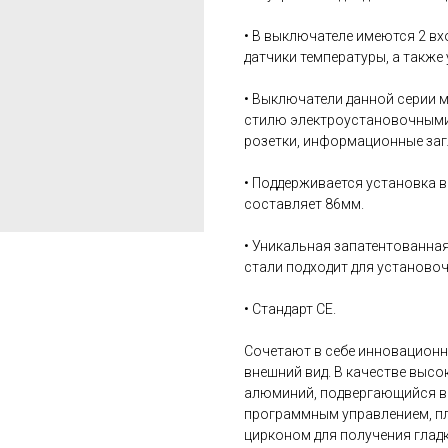
• В выключателе имеются 2 вх
датчики температуры, а также 
• Выключатели данной серии 
стилю электроустановочными 
розетки, информационные загл
• Поддерживается установка 
составляет 86мм.
• Уникальная запатентованна
стали подходит для установо
• Стандарт CE.
Сочетают в себе инновацион
внешний вид. В качестве выс
алюминий, подвергающийся в
программным управлением, п
цирконом для получения гладк