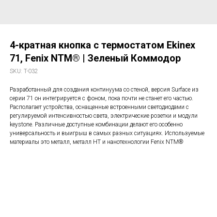
4-кратная кнопка с термостатом Ekinex
71, Fenix NTM® | Зеленый Коммодор
SKU:
T-032
Разработанный для создания континуума со стеной, версия Surface из
серии 71 он интегрируется с фоном, пока почти не станет его частью.
Располагает устройства, оснащенные встроенными светодиодами с
регулируемой интенсивностью света, электрические розетки и модули
keystone. Различные доступные комбинации делают его особенно
универсальность и выигрыш в самых разных ситуациях. Используемые
материалы это металл, металл HT и нанотехнологии Fenix NTM®