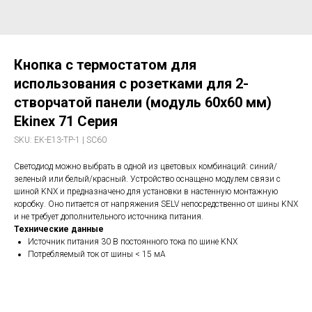
Кнопка с термостатом для
использования с розетками для 2-
створчатой панели (модуль 60x60 мм)
Ekinex 71 Серия
SKU:
EK-E13-TP-1 | SC60
Светодиод можно выбрать в одной из цветовых комбинаций: синий/
зеленый или белый/красный. Устройство оснащено модулем связи с
шиной KNX и предназначено для установки в настенную монтажную
коробку. Оно питается от напряжения SELV непосредственно от шины KNX
и не требует дополнительного источника питания.
Технические данные
Источник питания 30 В постоянного тока по шине KNX
Потребляемый ток от шины < 15 мА