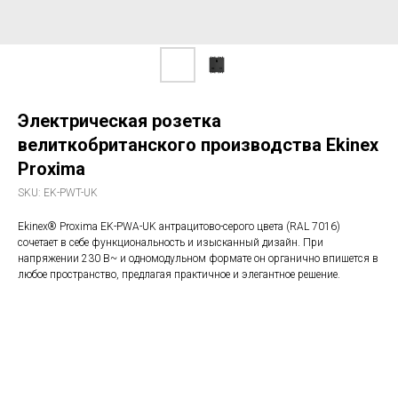
Электрическая розетка
велиткобританского производства Ekinex
Proxima
SKU:
EK-PWT-UK
Ekinex® Proxima EK-PWA-UK антрацитово-серого цвета (RAL 7016)
сочетает в себе функциональность и изысканный дизайн. При
напряжении 230 В~ и одномодульном формате он органично впишется в
любое пространство, предлагая практичное и элегантное решение.