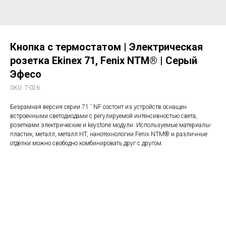
Кнопка с термостатом | Электрическая
розетка Ekinex 71, Fenix NTM® | Серый
Эфесо
SKU:
T-026
Безрамная версия серии 71 ' NF состоит из устройств оснащен
встроенными светодиодами с регулируемой интенсивностью света,
розетками электрические и keystone модули. Используемые материалы-
пластик, металл, металл HT, нанотехнологии Fenix NTM® и различные
отделки можно свободно комбинировать друг с другом.