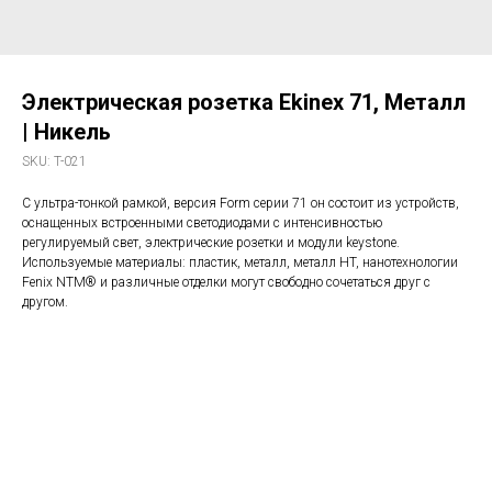
Электрическая розетка Ekinex 71, Металл
| Никель
SKU:
T-021
С ультра-тонкой рамкой, версия Form серии 71 он состоит из устройств,
оснащенных встроенными светодиодами с интенсивностью
регулируемый свет, электрические розетки и модули keystone.
Используемые материалы: пластик, металл, металл HT, нанотехнологии
Fenix NTM® и различные отделки могут свободно сочетаться друг с
другом.