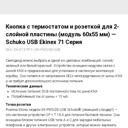
Кнопка с термостатом и розеткой для 2-
слойной пластины (модуль 60x55 мм) —
Schuko USB Ekinex 71 Серия
SKU:
EK-E13-TP-1 | EK-PWS-DE-USB
Светодиод можно выбрать в одной из цветовых комбинаций: синий/
зеленый или белый/красный. Устройство оснащено модулем связи с
шиной KNX и предназначено для установки в настенную монтажную
коробку. Оно питается от напряжения SELV непосредственно от шины KNX
и не требует дополнительного источника питания.
Технические данные
Источник питания 30 В постоянного тока по шине KNX
Потребляемый ток от шины < 15 мА
Точка розетки
Розетка Ekinex модели EK-PWS-DE-USB Schuko® (немецкий стандарт) —
это настенное устройство 2P + T 16 А для питания бытовой техники. Она
оснащена блоком питания USB типа A и C для зарядки мобильных
телефонов и других электронных устройств, которые можно заряжать