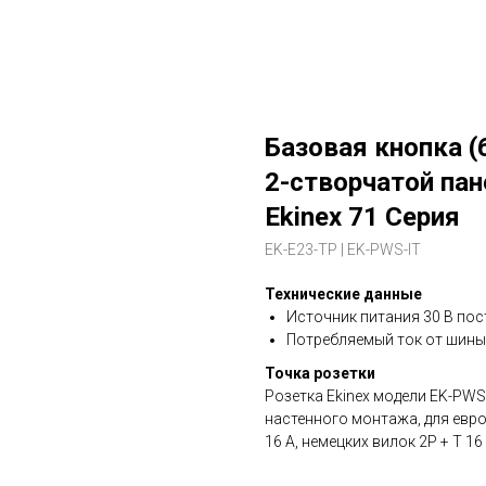
Базовая кнопка (
2-створчатой пан
Ekinex 71 Серия
EK-E23-TP | EK-PWS-IT
Технические данные
Источник питания 30 В пос
Потребляемый ток от шины 
Точка розетки
Розетка Ekinex модели EK-PWS-
настенного монтажа, для евров
16 А, немецких вилок 2P + T 1