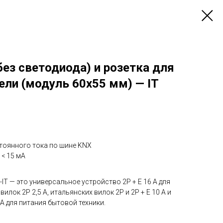
без светодиода) и розетка для
ели (модуль 60x55 мм) — IT
тоянного тока по шине KNX
< 15 мА
IT — это универсальное устройство 2P + E 16 А для
илок 2P 2,5 А, итальянских вилок 2P и 2P + E 10 А и
6 А для питания бытовой техники.