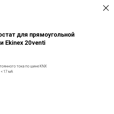
стат для прямоугольной
 Ekinex 20venti
тоянного тока по шине KNX
< 17 мА