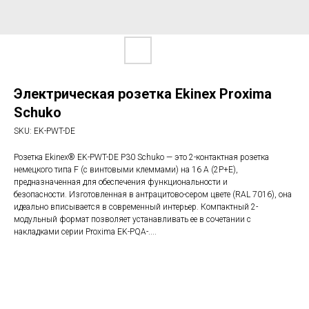
Электрическая розетка Ekinex Proxima
Schuko
SKU:
EK-PWT-DE
Розетка Ekinex® EK-PWT-DE P30 Schuko — это 2-контактная розетка
немецкого типа F (с винтовыми клеммами) на 16 А (2P+E),
предназначенная для обеспечения функциональности и
безопасности. Изготовленная в антрацитово-сером цвете (RAL 7016), она
идеально вписывается в современный интерьер. Компактный 2-
модульный формат позволяет устанавливать ее в сочетании с
накладками серии Proxima EK-PQA-....