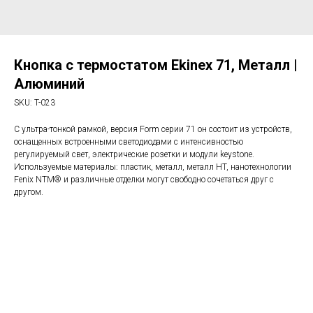
Кнопка с термостатом Ekinex 71, Металл |
Алюминий
SKU:
T-023
С ультра-тонкой рамкой, версия Form серии 71 он состоит из устройств,
оснащенных встроенными светодиодами с интенсивностью
регулируемый свет, электрические розетки и модули keystone.
Используемые материалы: пластик, металл, металл HT, нанотехнологии
Fenix NTM® и различные отделки могут свободно сочетаться друг с
другом.