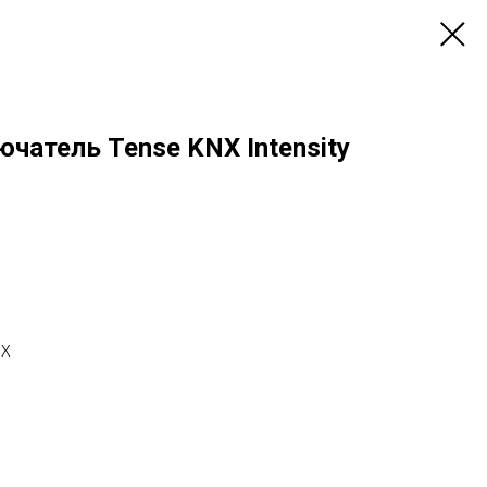
чатель Tense KNX Intensity
NX