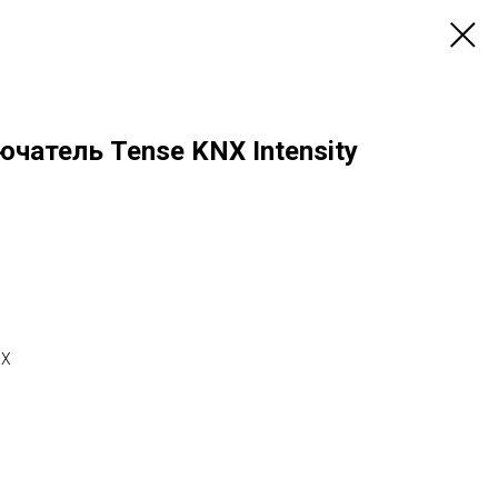
чатель Tense KNX Intensity
NX