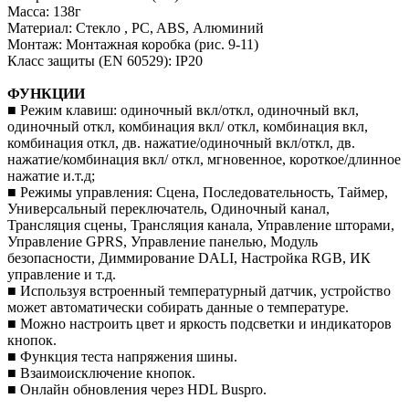
Масса: 138г
Материал: Стекло , PC, ABS, Алюминий
Монтаж: Монтажная коробка (рис. 9-11)
Класс защиты (EN 60529): IP20
ФУНКЦИИ
■ Режим клавиш: одиночный вкл/откл, одиночный вкл,
одиночный откл, комбинация вкл/ откл, комбинация вкл,
комбинация откл, дв. нажатие/одиночный вкл/откл, дв.
нажатие/комбинация вкл/ откл, мгновенное, короткое/длинное
нажатие и.т.д;
■ Режимы управления: Сцена, Последовательность, Таймер,
Универсальный переключатель, Одиночный канал,
Трансляция сцены, Трансляция канала, Управление шторами,
Управление GPRS, Управление панелью, Модуль
безопасности, Диммирование DALI, Настройка RGB, ИК
управление и т.д.
■ Используя встроенный температурный датчик, устройство
может автоматически собирать данные о температуре.
■ Можно настроить цвет и яркость подсветки и индикаторов
кнопок.
■ Функция теста напряжения шины.
■ Взаимоисключение кнопок.
■ Онлайн обновления через HDL Buspro.