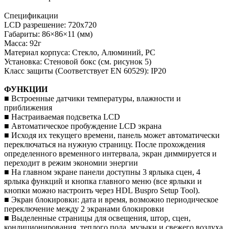
Спецификации
LCD разрешение: 720x720
Габариты: 86×86×11 (мм)
Масса: 92г
Материал корпуса: Стекло, Алюминий, PC
Установка: Стеновой бокс (см. рисунок 5)
Класс защиты (Соответствует EN 60529): IP20
ФУНКЦИИ
■ Встроенные датчики температуры, влажности и
приближения
■ Настраиваемая подсветка LCD
■ Автоматическое пробуждение LCD экрана
■ Исходя их текущего времени, панель может автоматически
переключаться на нужную страницу. После прохождения
определенного временного интервала, экран диммируется и
переходит в режим экономии энергии
■ На главном экране панели доступны 3 ярлыка сцен, 4
ярлыка функций и кнопка главного меню (все ярлыки и
кнопки можно настроить через HDL Buspro Setup Tool).
■ Экран блокировки: дата и время, возможно периодическое
переключение между 2 экранами блокировки
■ Выделенные страницы для освещения, штор, сцен,
кондиционирования, теплого пола, музыки и свежего воздуха