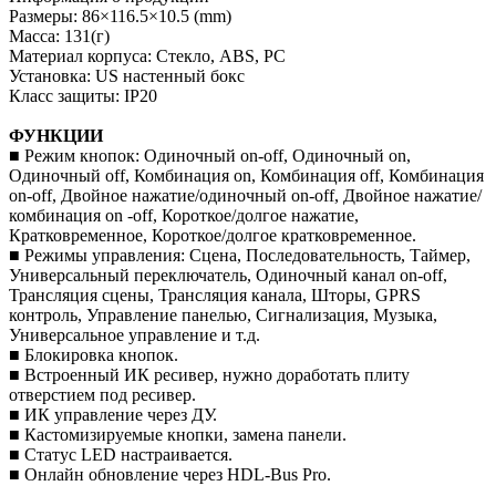
Размеры: 86×116.5×10.5 (mm)
Масса: 131(г)
Материал корпуса: Стекло, ABS, PC
Установка: US настенный бокс
Класс защиты: IP20
ФУНКЦИИ
■ Режим кнопок: Одиночный on-off, Одиночный on,
Одиночный off, Комбинация on, Комбинация off, Комбинация
on-off, Двойное нажатие/одиночный on-off, Двойное нажатие/
комбинация on -off, Короткое/долгое нажатие,
Кратковременное, Короткое/долгое кратковременное.
■ Режимы управления: Сцена, Последовательность, Таймер,
Универсальный переключатель, Одиночный канал on-off,
Трансляция сцены, Трансляция канала, Шторы, GPRS
контроль, Управление панелью, Сигнализация, Музыка,
Универсальное управление и т.д.
■ Блокировка кнопок.
■ Встроенный ИК ресивер, нужно доработать плиту
отверстием под ресивер.
■ ИК управление через ДУ.
■ Кастомизируемые кнопки, замена панели.
■ Статус LED настраивается.
■ Онлайн обновление через HDL-Bus Pro.