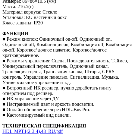
Размеры: 86×86×10.5 (мм)
Масса: 216.5(г)
Материал корпуса: Стекло
Установка: EU настенный бокс
Класс защиты: IP20
ФУНКЦИИ
■ Режим кнопок: Одиночный on-off, Одиночный on,
Одиночный off, Комбинация on, Комбинация off, Комбинация
on-off, Короткое/ долгое нажатие, Короткое/долгое
кратковременное.
■ Режимы управления: Сцена, Последовательность, Таймер,
Универсальный переключатель, Одиночный канал,
Трансляция сцены, Трансляция канала, Шторы, GPRS
контроль, Управление панелью, Сигнализация, Музыка,
Универсальное управление и т.д.
■ Встроенный ИК ресивер, нужно доработать плиту
отверстием под ресивер.
■ ИК управление через ДУ.
■ Настраиваемый цвет и яркость подсветки.
■ Онлайн обновление через HDL-Bus Pro.
■ Кастомизируемый вид панели.
ТЕХНИЧЕСКАЯ СПЕЦИФИКАЦИЯ
HDL-MPT1(2-3-4).48_RU.pdf