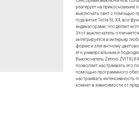
Сенсорный выключатель обла
реагирует на прикосновение п
выключать свет с помощью пр
подсветке Tecla XL X4, все 
индикаторами, что делает ис
Этот выключатель отличается
интегрируется в интерьер лю
форме и элегантному цветово
его универсальным и подходя
Выключатель Zennio ZVITXLX
позволяет настраивать его по
помощью программного обесп
настраивать интенсивность п
комнат в зависимости от пред