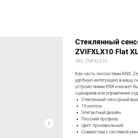
Стеклянный сенс
ZVIFXLX10 Flat X
SKU:
ZVIFXLX10
Как часть экосистемы KNX, Ze
удобную интеграцию в вашу с
устройствами KNX и может бы
сценариев или управления от
Стеклянный сенсорный вы
10 кнопок
Элегантный дизайн
Плоский профиль
Цвет: произвольный
Совместим с системой умн