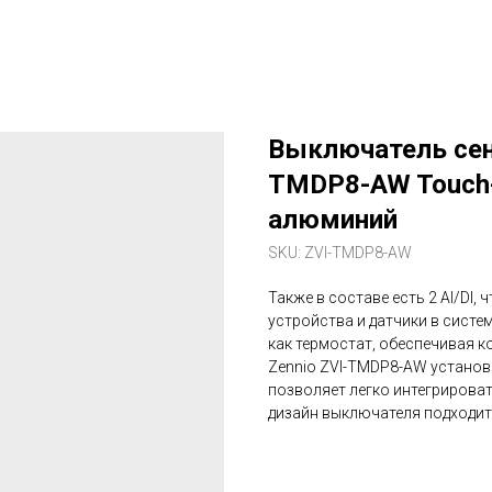
Выключатель сен
TMDP8-AW Touch-
алюминий
SKU:
ZVI-TMDP8-AW
Также в составе есть 2 AI/DI
устройства и датчики в сист
как термостат, обеспечивая к
Zennio ZVI-TMDP8-AW установ
позволяет легко интегрироват
дизайн выключателя подходит