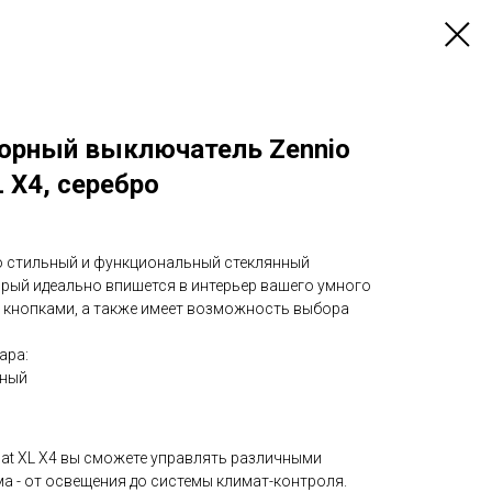
орный выключатель Zennio
L X4, серебро
 это стильный и функциональный стеклянный
рый идеально впишется в интерьер вашего умного
 кнопками, а также имеет возможность выбора
ара:
рный
lat XL X4 вы сможете управлять различными
а - от освещения до системы климат-контроля.