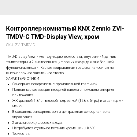
Контроллер комнатный KNX Zennio ZVI-
TMDV-C TMD-Display View, хром
SKU:
ZVI-TMDV-C
TMD-Display View имеет функцию термостата, внутренний датчик
температуры и 2 аналоговых/цифровых входа для еще большей
функциональности. Кастомизированная графика наносится на
высокопрочное закаленное стекло.
ХАРАКТЕРИСТИКИ
Сенсорная поверхность с произвольной графикой.
Полная кастомизация передней панели с помощью интернет
приложения.
ЖК дисплей 1.8” с тыловой подсветкой (128 x 64px) и страницами
меню.
8 основных сенсорных зон и центральная сенсорная зона
управления.
2 аналогово-цифровых входа.
Не требуется отдельное питание кроме шины KNX.
Термостат.