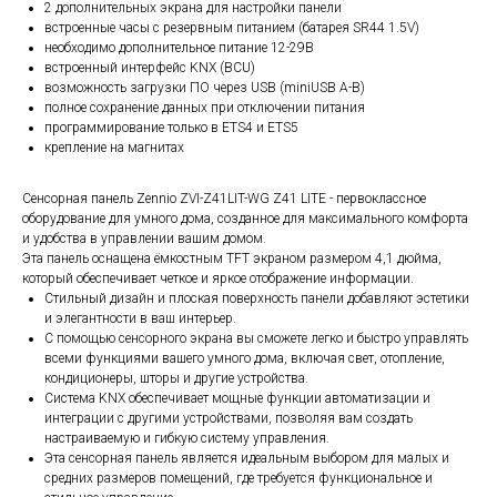
2 дополнительных экрана для настройки панели
встроенные часы с резервным питанием (батарея SR44 1.5V)
необходимо дополнительное питание 12-29В
встроенный интерфейс KNX (BCU)
возможность загрузки ПО через USB (miniUSB A-B)
полное сохранение данных при отключении питания
программирование только в ETS4 и ETS5
крепление на магнитах
Сенсорная панель Zennio ZVI-Z41LIT-WG Z41 LITE - первоклассное
оборудование для умного дома, созданное для максимального комфорта
и удобства в управлении вашим домом.
Эта панель оснащена ёмкостным TFT экраном размером 4,1 дюйма,
который обеспечивает четкое и яркое отображение информации.
Стильный дизайн и плоская поверхность панели добавляют эстетики
и элегантности в ваш интерьер.
С помощью сенсорного экрана вы сможете легко и быстро управлять
всеми функциями вашего умного дома, включая свет, отопление,
кондиционеры, шторы и другие устройства.
Система KNX обеспечивает мощные функции автоматизации и
интеграции с другими устройствами, позволяя вам создать
настраиваемую и гибкую систему управления.
Эта сенсорная панель является идеальным выбором для малых и
средних размеров помещений, где требуется функциональное и