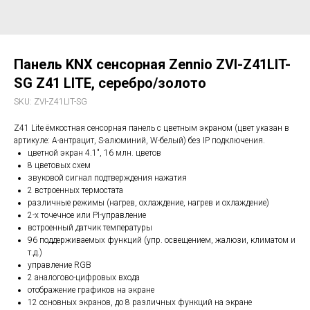
Панель KNX сенсорная Zennio ZVI-Z41LIT-
SG Z41 LITE, серебро/золото
SKU:
ZVI-Z41LIT-SG
Z41 Lite ёмкостная сенсорная панель с цветным экраном (цвет указан в
артикуле: A-антрацит, S-алюминий, W-белый) без IP подключения.
цветной экран 4.1", 16 млн. цветов
8 цветовых схем
звуковой сигнал подтверждения нажатия
2 встроенных термостата
различные режимы (нагрев, охлаждение, нагрев и охлаждение)
2-х точечное или PI-управление
встроенный датчик температуры
96 поддерживаемых функций (упр. освещением, жалюзи, климатом и
т.д.)
управление RGB
2 аналогово-цифровых входа
отображение графиков на экране
12 основных экранов, до 8 различных функций на экране