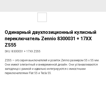
Одинарный двухпозиционный кулисный
переключатель Zennio 8300031 + 17XX
ZS55
SKU:
8300031 + 17XX ZS55
ZS55 — это серия выключателей и розеток Zennio размером 55 x 55 мм.
Они имеют элегантный и вневременной дизайн. Они устанавливаются
заподлицо с рамкой и идеально интегрируются с емкостными
переключателями Flat 55 и Tecla 55.