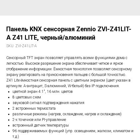
Панель KNX сенсорная Zennio ZVI-Z41LIT-
A Z41 LITE, черный/алюминий
SKU:
ZVI-Z41LIT-A
Сенсорный TFT экран позволяет управлять всеми функциями дома с
легкостью. Высокое разрешение экрана обеспечивает четкое и яркое
отображение информации. Ёмкостная технология позволяет сенсорному
экрану реагировать на прикосновения пальцев с большой точностью.
Z41 Lite ёмкостная сенсорная панель с цветным экраном (цвет указан в
артикуле: A-антрацит, S-алюминий, W-белый) без IP подключения.
цветной экран 4.1", 16 млн. цветов
8 цветовых схем
звуковой сигнал подтверждения нажатия
2 встроенных термостата
различные режимы (нагрев, охлаждение, нагрев и охлаждение)
2-х точечное или PI-управление
встроенный датчик температуры
96 поддерживаемых функций (упр. освещением, жалюзи, климатом и
т.д.)