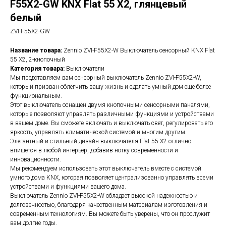
F55X2-GW KNX Flat 55 X2, глянцевый
белый
ZVI-F55X2-GW
Название товара:
Zennio ZVI-F55X2-W Выключатель сенсорный KNX Flat
55 X2, 2-кнопочный
Категория товара:
Выключатели
Мы представляем вам сенсорный выключатель Zennio ZVI-F55X2-W,
который призван облегчить вашу жизнь и сделать умный дом еще более
функциональным.
Этот выключатель оснащен двумя кнопочными сенсорными панелями,
которые позволяют управлять различными функциями и устройствами
в вашем доме. Вы сможете включать и выключать свет, регулировать его
яркость, управлять климатической системой и многим другим.
Элегантный и стильный дизайн выключателя Flat 55 X2 отлично
впишется в любой интерьер, добавив нотку современности и
инновационности.
Мы рекомендуем использовать этот выключатель вместе с системой
умного дома KNX, которая позволяет централизованно управлять всеми
устройствами и функциями вашего дома.
Выключатель Zennio ZVI-F55X2-W обладает высокой надежностью и
долговечностью, благодаря качественным материалам изготовления и
современным технологиям. Вы можете быть уверены, что он прослужит
вам долгие годы.