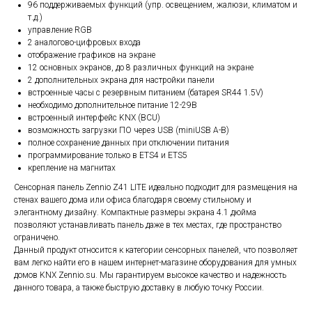
96 поддерживаемых функций (упр. освещением, жалюзи, климатом и
т.д.)
управление RGB
2 аналогово-цифровых входа
отображение графиков на экране
12 основных экранов, до 8 различных функций на экране
2 дополнительных экрана для настройки панели
встроенные часы с резервным питанием (батарея SR44 1.5V)
необходимо дополнительное питание 12-29В
встроенный интерфейс KNX (BCU)
возможность загрузки ПО через USB (miniUSB A-B)
полное сохранение данных при отключении питания
программирование только в ETS4 и ETS5
крепление на магнитах
Сенсорная панель Zennio Z41 LITE идеально подходит для размещения на
стенах вашего дома или офиса благодаря своему стильному и
элегантному дизайну. Компактные размеры экрана 4.1 дюйма
позволяют устанавливать панель даже в тех местах, где пространство
ограничено.
Данный продукт относится к категории сенсорных панелей, что позволяет
вам легко найти его в нашем интернет-магазине оборудования для умных
домов KNX Zennio.su. Мы гарантируем высокое качество и надежность
данного товара, а также быструю доставку в любую точку России.