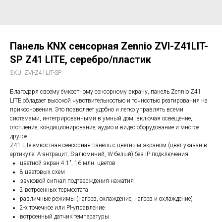
Панель KNX сенсорная Zennio ZVI-Z41LIT-
SP Z41 LITE, серебро/пластик
SKU:
ZVI-Z41LIT-SP
Благодаря своему ёмкостному сенсорному экрану, панель Zennio Z41
LITE обладает высокой чувствительностью и точностью реагирования на
прикосновения. Это позволяет удобно и легко управлять всеми
системами, интегрированными в умный дом, включая освещение,
отопление, кондиционирование, аудио и видео оборудование и многое
другое.
Z41 Lite ёмкостная сенсорная панель с цветным экраном (цвет указан в
артикуле: A-антрацит, S-алюминий, W-белый) без IP подключения.
цветной экран 4.1", 16 млн. цветов
8 цветовых схем
звуковой сигнал подтверждения нажатия
2 встроенных термостата
различные режимы (нагрев, охлаждение, нагрев и охлаждение)
2-х точечное или PI-управление
встроенный датчик температуры