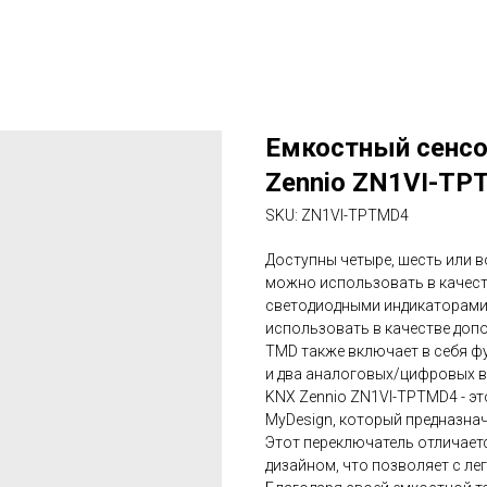
Емкостный сенс
Zennio ZN1VI-TP
SKU:
ZN1VI-TPTMD4
Доступны четыре, шесть или в
можно использовать в качес
светодиодными индикаторами.
использовать в качестве доп
TMD также включает в себя ф
и два аналоговых/цифровых в
KNX Zennio ZN1VI-TPTMD4 - э
MyDesign, который предназнач
Этот переключатель отличае
дизайном, что позволяет с ле