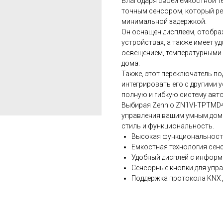
Благодаря своей емкостной т
точным сенсором, который ре
минимальной задержкой.
Он оснащен дисплеем, отоб
устройствах, а также имеет у
освещением, температурными
дома.
Также, этот переключатель п
интегрировать его с другими 
полную и гибкую систему авт
Выбирая Zennio ZN1VI-TPTMD4
управления вашим умным домо
стиль и функциональность.
Высокая функциональност
Емкостная технология сен
Удобный дисплей с информ
Сенсорные кнопки для упр
Поддержка протокола KNX 