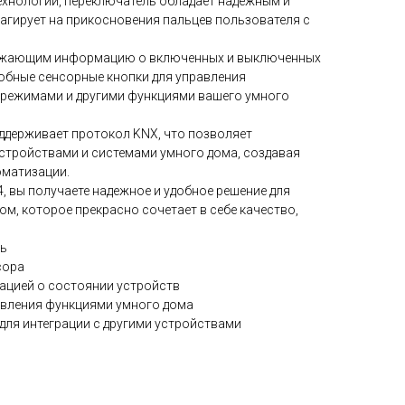
ехнологии, переключатель обладает надежным и
агирует на прикосновения пальцев пользователя с
ражающим информацию о включенных и выключенных
добные сенсорные кнопки для управления
 режимами и другими функциями вашего умного
оддерживает протокол KNX, что позволяет
устройствами и системами умного дома, создавая
оматизации.
, вы получаете надежное и удобное решение для
м, которое прекрасно сочетает в себе качество,
ь
сора
ацией о состоянии устройств
авления функциями умного дома
для интеграции с другими устройствами