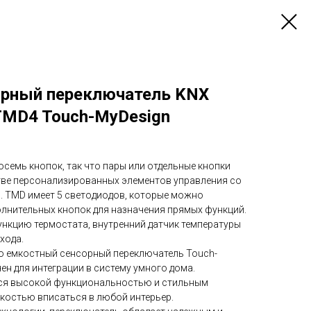
орный переключатель KNX
TMD4 Touch-MyDesign
осемь кнопок, так что пары или отдельные кнопки
тве персонализированных элементов управления со
 TMD имеет 5 светодиодов, которые можно
олнительных кнопок для назначения прямых функций.
ункцию термостата, внутренний датчик температуры
хода.
то емкостный сенсорный переключатель Touch-
ен для интеграции в систему умного дома.
тся высокой функциональностью и стильным
гкостью вписаться в любой интерьер.