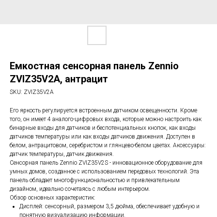
Емкостная сенсорная панель Zennio
ZVIZ35V2A, антрацит
SKU:
ZVIZ35V2A
Его яркость регулируется встроенным датчиком освещенности. Кроме
того, он имеет 4 аналого-цифровых входа, которые можно настроить как
бинарные входы для датчиков и беспотенциальных кнопок, как входы
датчиков температуры или как входы датчиков движения. Доступен в
белом, антрацитовом, серебристом и глянцево-белом цветах. Аксессуары:
датчик температуры, датчик движения.
Сенсорная панель Zennio ZVIZ35V2S - инновационное оборудование для
умных домов, созданное с использованием передовых технологий. Эта
панель обладает многофункциональностью и привлекательным
дизайном, идеально сочетаясь с любым интерьером.
Обзор основных характеристик:
Дисплей: сенсорный, размером 3,5 дюйма, обеспечивает удобную и
понятную визуализацию информации.