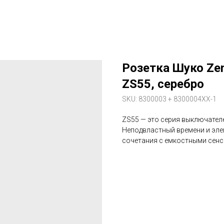
Розетка Шуко Ze
ZS55, серебро
SKU:
8300003 + 8300004XX-1
ZS55 — это серия выключателе
Неподвластный времени и эле
сочетания с емкостными сенсо