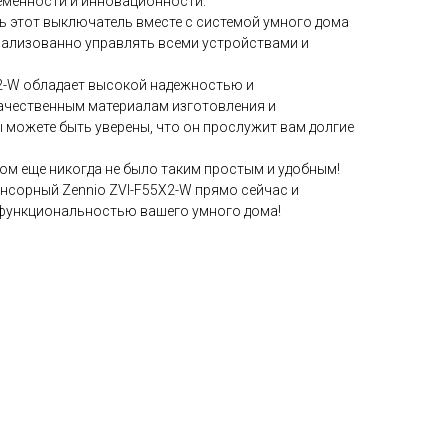
ременности и инновационности.
 этот выключатель вместе с системой умного дома
рализованно управлять всеми устройствами и
2-W обладает высокой надежностью и
ачественным материалам изготовления и
 можете быть уверены, что он прослужит вам долгие
м еще никогда не было таким простым и удобным!
нсорный Zennio ZVI-F55X2-W прямо сейчас и
функциональностью вашего умного дома!