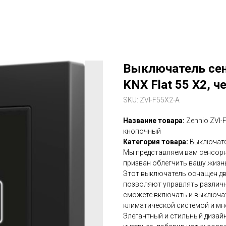
Выключатель сен
KNX Flat 55 X2, 
SKU:
ZVI-F55X2-A
Название товара:
Zennio ZVI-
кнопочный
Категория товара:
Выключат
Мы представляем вам сенсорн
призван облегчить вашу жизн
Этот выключатель оснащен д
позволяют управлять различн
сможете включать и выключать
климатической системой и мн
Элегантный и стильный дизайн