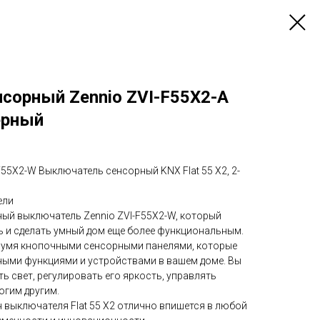
сорный Zennio ZVI-F55X2-A
черный
F55X2-W Выключатель сенсорный KNX Flat 55 X2, 2-
ели
ый выключатель Zennio ZVI-F55X2-W, который
ь и сделать умный дом еще более функциональным.
вумя кнопочными сенсорными панелями, которые
ыми функциями и устройствами в вашем доме. Вы
 свет, регулировать его яркость, управлять
огим другим.
 выключателя Flat 55 X2 отлично впишется в любой