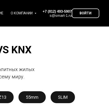
+7 (812) 493-5907
ИЕ
О КОМПАНИИ
ВОЙТИ
s@smart-1.ru
VS KNX
 элитных жилых
сему миру.
Z13
55mm
SLIM